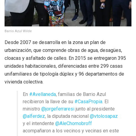
Barrio Azul Wilde
Desde 2007 se desarrolla en la zona un plan de
urbanización, que comprende obras de agua, desagües,
cloacas y asfaltado de calles. En 2015 se entregaron 395
unidades habitacionales, diferenciadas entre 299 casas
unifamiliares de tipología dúplex y 96 departamentos de
vivienda colectiva.
En
#Avellaneda
, familias de Barrio Azul
recibieron la llave de su
#CasaPropia
. El
ministro
@jorgeferraresi
junto al presidente
@alferdez
, la diputada nacional
@vtolosapaz
y el intendente
@AleChornobroff
acompañaron a los vecinos y vecinas en este