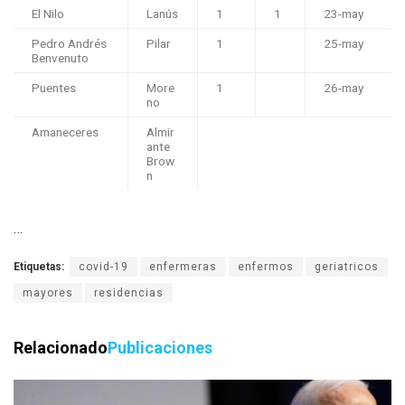
El Nilo
Lanús
1
1
23-may
Pedro Andrés
Pilar
1
25-may
Benvenuto
Puentes
More
1
26-may
no
Amaneceres
Almir
ante
Brow
n
…
Etiquetas:
covid-19
enfermeras
enfermos
geriatricos
mayores
residencias
Relacionado
Publicaciones