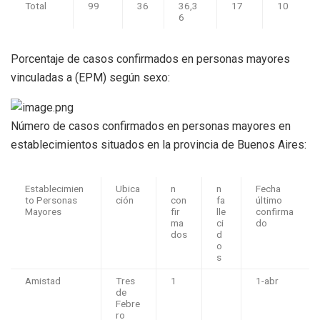
Total
99
36
36,3
17
10
6
Porcentaje de casos confirmados en personas mayores
vinculadas a (EPM) según sexo:
Número de casos confirmados en personas mayores en
establecimientos situados en la provincia de Buenos Aires:
Establecimien
Ubica
n
n
Fecha
to Personas
ción
con
fa
último
Mayores
fir
lle
confirma
ma
ci
do
dos
d
o
s
Amistad
Tres
1
1-abr
de
Febre
ro