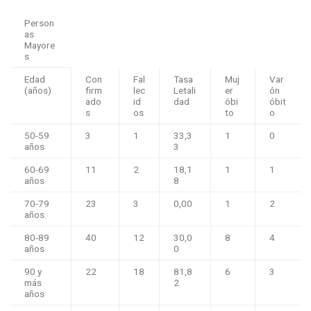
Person
as
Mayore
s
Edad
Con
Fal
Tasa
Muj
Var
(años)
firm
lec
Letali
er
ón
ado
id
dad
óbi
óbit
s
os
to
o
50-59
3
1
33,3
1
0
años
3
60-69
11
2
18,1
1
1
años
8
70-79
23
3
0,00
1
2
años
80-89
40
12
30,0
8
4
años
0
90 y
22
18
81,8
6
3
más
2
años