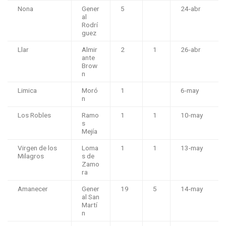
Nona
Gener
5
24-abr
al
Rodrí
guez
Llar
Almir
2
1
26-abr
ante
Brow
n
Limica
Moró
1
6-may
n
Los Robles
Ramo
1
1
10-may
s
Mejía
Virgen de los
Loma
1
1
13-may
Milagros
s de
Zamo
ra
Amanecer
Gener
19
5
14-may
al San
Martí
n