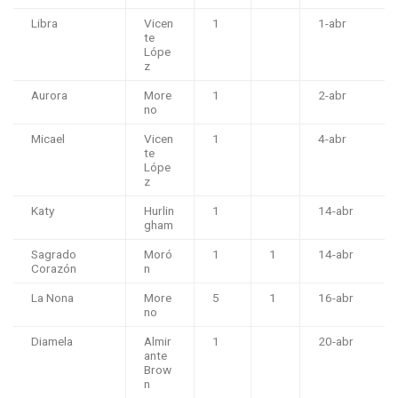
Libra
Vicen
1
1-abr
te
Lópe
z
Aurora
More
1
2-abr
no
Micael
Vicen
1
4-abr
te
Lópe
z
Katy
Hurlin
1
14-abr
gham
Sagrado
Moró
1
1
14-abr
Corazón
n
La Nona
More
5
1
16-abr
no
Diamela
Almir
1
20-abr
ante
Brow
n