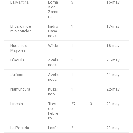
La Martina
Loma
5
16-may
s de
Zamo
ra
El Jardín de
Isidro
1
17-may
mis abuelos
Casa
nova
Nuestros
Wilde
1
18-may
Mayores
D’aquila
Avella
1
21-may
neda
Julioso
Avella
1
21-may
neda
Namuncurá
Ituzai
1
22-may
ngó
Lincoln
Tres
27
3
23-may
de
Febre
ro
La Posada
Lanús
2
23-may