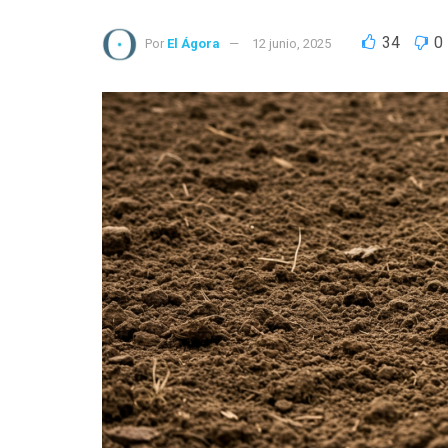
34
0
Por
El Ágora
12 junio, 2025