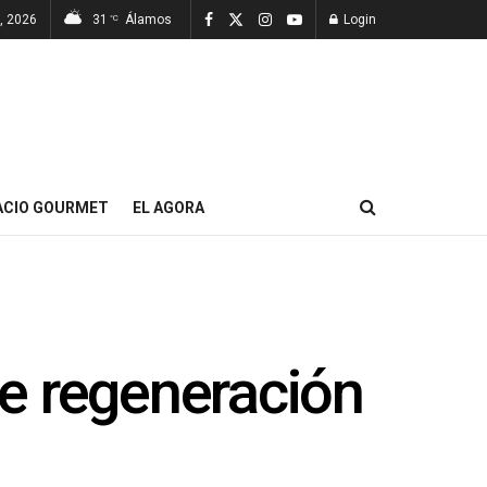
7, 2026
31
Álamos
Login
°C
ACIO GOURMET
EL AGORA
e regeneración