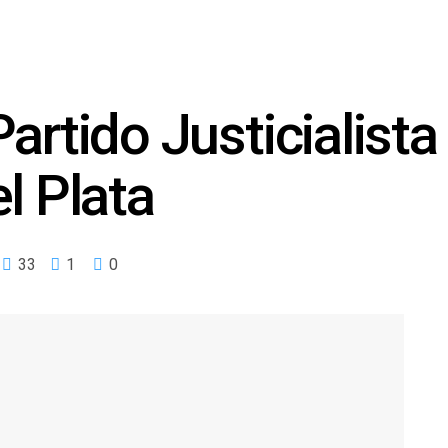
Partido Justicialist
l Plata
33
1
0