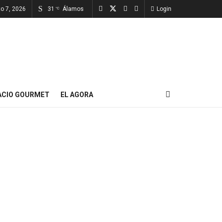
to 7, 2026
31
Álamos
Login
°C
ACIO GOURMET
EL AGORA