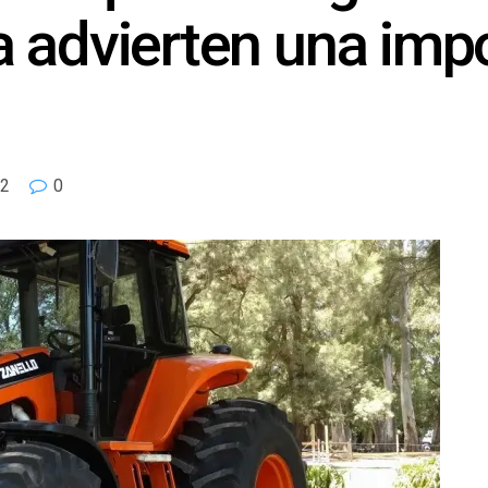
 advierten una imp
2
0