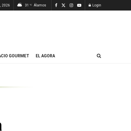
, 2026
31
Álamos
Login
°C
ACIO GOURMET
EL AGORA
a