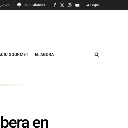
7, 2026
30
Álamos
Login
°C
ACIO GOURMET
EL AGORA
bera en