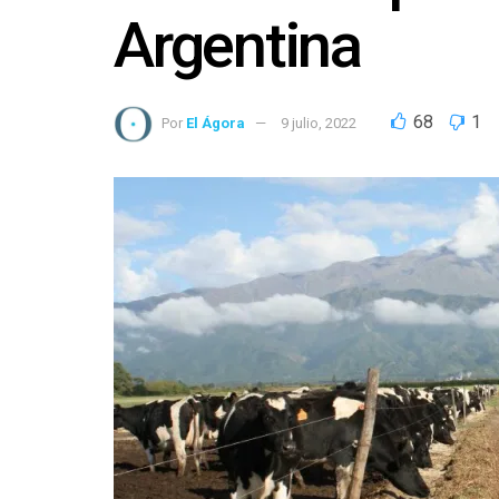
Argentina
68
1
Por
El Ágora
9 julio, 2022