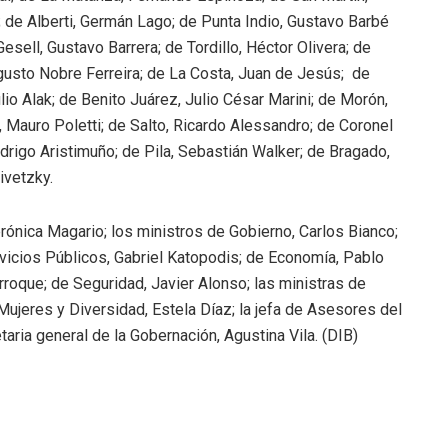
; de Alberti, Germán Lago; de Punta Indio, Gustavo Barbé
Gesell, Gustavo Barrera; de Tordillo, Héctor Olivera; de
gusto Nobre Ferreira; de La Costa, Juan de Jesús; de
lio Alak; de Benito Juárez, Julio César Marini; de Morón,
 Mauro Poletti; de Salto, Ricardo Alessandro; de Coronel
rigo Aristimuño; de Pila, Sebastián Walker; de Bragado,
ivetzky.
rónica Magario; los ministros de Gobierno, Carlos Bianco;
ervicios Públicos, Gabriel Katopodis; de Economía, Pablo
roque; de Seguridad, Javier Alonso; las ministras de
 Mujeres y Diversidad, Estela Díaz; la jefa de Asesores del
taria general de la Gobernación, Agustina Vila. (DIB)