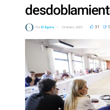
desdoblamiento
31
1
Por
El Ágora
29 enero, 2025