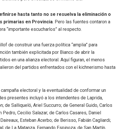
efinirse hasta tanto no se resuelva la eliminación o
as primarias en Provincia
. Pero las fuentes contaron a
era “importante escucharlos” al respecto.
lof de construir una fuerza política “amplia” para
tención también explicitada por Bianco de abrir la
tidos en una alianza electoral. Aquí figuran, el menos
alieron del partidos enfrentados con el kichnerismo hasta
 campaña electoral y la eventualidad de conformar un
aldes presentes incluyó a los intendentes de Laprida,
; de Salliqueló, Ariel Succurro; de General Guido, Carlos
n Pedro, Cecilio Salazar; de Carlos Casares, Daniel
 Daireaux, Esteban Acerbo; de Berisso, Fabián Cagliardi;
val; de La Matanza, Fernando Espinoza; de San Martín,