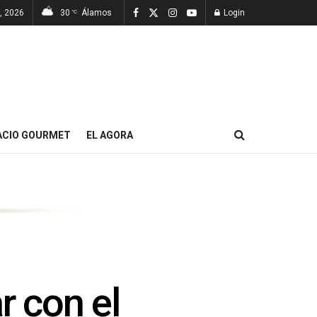
, 2026
30
Álamos
Login
°C
ACIO GOURMET
EL AGORA
r con el