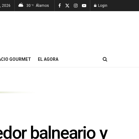
, 2026
30
Álamos
Login
°C
ACIO GOURMET
EL AGORA
redor balneario y