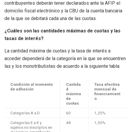
contribuyentes deberán tener declarados ante la AFIP el
domicilio fiscal electrónico y la CBU de la cuenta bancaria
de la que se debitará cada una de las cuotas.
¿Cuáles son las cantidades máximas de cuotas y las
tasas de interés?
La cantidad máxima de cuotas y la tasa de interés a
acceder dependerá de la categoría en la que se encuentren
las y los monotributistas de acuerdo a la siguiente tabla:
Condición al momento
Cantida
Tasa efectiva
de adhesión
d
mensual de
máxima
financiamient
de
o
cuotas
Categorías A a D
60
1,25%
Categorías E a K y
48
1,50%
sujetos no inscriptos en
el régimen simplificado