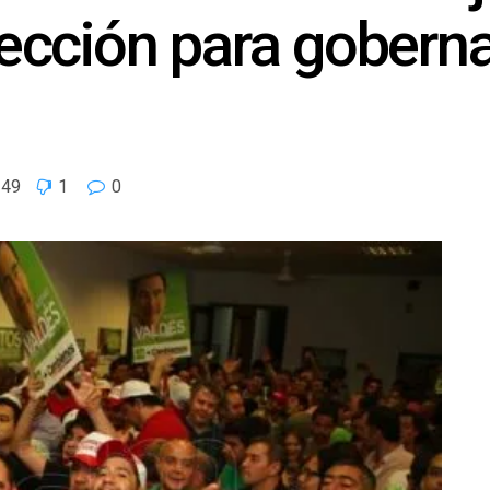
elección para gobern
49
1
0