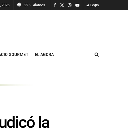
7, 2026
29
Álamos
Login
°C
ACIO GOURMET
EL AGORA
dicó la