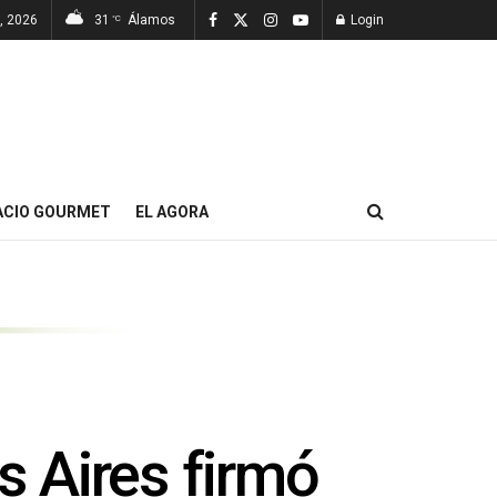
, 2026
31
Álamos
Login
°C
ACIO GOURMET
EL AGORA
 Aires firmó