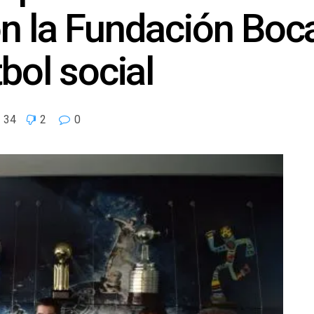
n la Fundación Boc
bol social
34
2
0