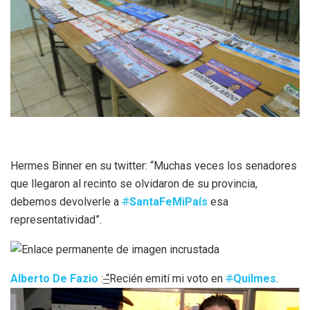
Hermes Binner en su twitter: “Muchas veces los senadores
que llegaron al recinto se olvidaron de su provincia,
debemos devolverle a
#
SantaFeMiPaís
esa
representatividad”.
Alberto De Fazio
:
“
Recién emití mi voto en
#
Quilmes
.