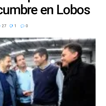
 cumbre en Lobos
27
1
0