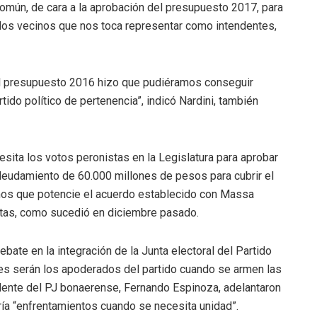
omún, de cara a la aprobación del presupuesto 2017, para
 los vecinos que nos toca representar como intendentes,
el presupuesto 2016 hizo que pudiéramos conseguir
tido político de pertenencia”, indicó Nardini, también
ita los votos peronistas en la Legislatura para aprobar
deudamiento de 60.000 millones de pesos para cubrir el
emos que potencie el acuerdo establecido con Massa
stas, como sucedió en diciembre pasado.
bate en la integración de la Junta electoral del Partido
nes serán los apoderados del partido cuando se armen las
idente del PJ bonaerense, Fernando Espinoza, adelantaron
ría “enfrentamientos cuando se necesita unidad”.