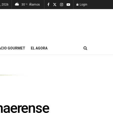
, 2026
30
Álamos
Login
°C
ACIO GOURMET
EL AGORA
naerense