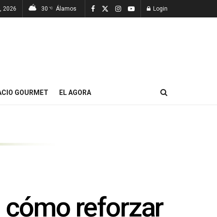
7, 2026
30
Álamos
Login
°C
ACIO GOURMET
EL AGORA
n cómo reforzar