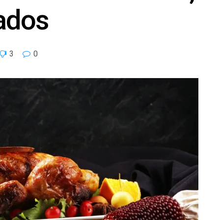
jados
3
0