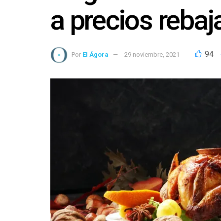
a precios reba
94
Por
El Ágora
29 noviembre, 2021