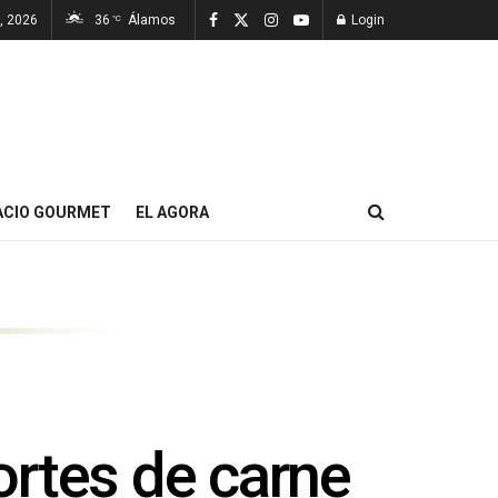
, 2026
36
Álamos
Login
°C
ACIO GOURMET
EL AGORA
ortes de carne