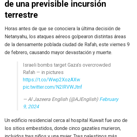
de una previsible incursión
terrestre
Horas antes de que se conociera la última decisión de
Netanyahu, los ataques aéreos golpearon distintas áreas
de la densamente poblada ciudad de Rafah, este viernes 9
de febrero, causando mayor devastación y muerte.
Israeli bombs target Gaza’s overcrowded
Rafah — in pictures
https://t.co/Wwp2XozAXw
pic.twitter.com/N2lRVWJtnf
— Al Jazeera English (@AJEnglish)
February
9, 2024
Un edificio residencial cerca al hospital Kuwait fue uno de
los sitios embestidos, donde cinco gazatíes murieron,
incluidos tres niños y una mujer. Tres palestinos más