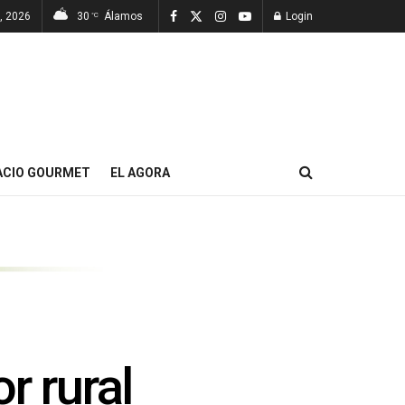
, 2026
30
Álamos
Login
°C
ACIO GOURMET
EL AGORA
r rural