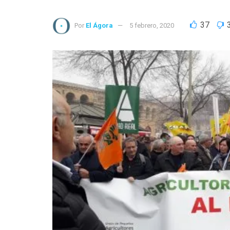
37
Por
El Ágora
5 febrero, 2020