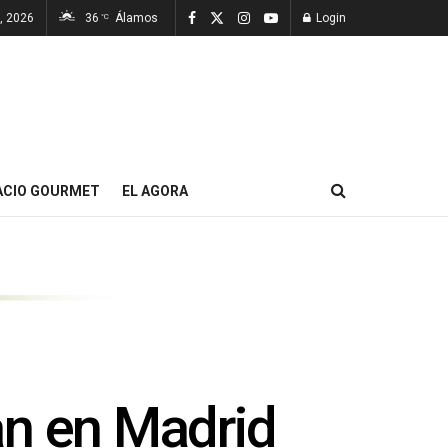
, 2026
36
Álamos
Login
°C
ACIO GOURMET
EL AGORA
an en Madrid