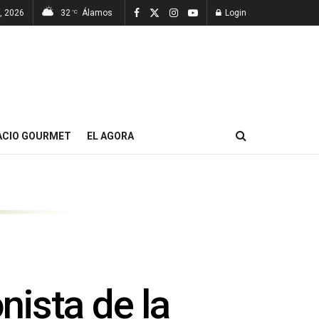
, 2026
32
Álamos
Login
°C
ACIO GOURMET
EL AGORA
ista de la