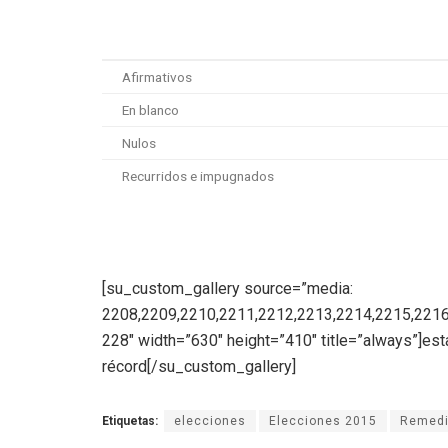
Afirmativos
En blanco
Nulos
Recurridos e impugnados
[su_custom_gallery source=”media:
2208,2209,2210,2211,2212,2213,2214,2215,2216
228″ width=”630″ height=”410″ title=”always”]es
récord[/su_custom_gallery]
Etiquetas:
elecciones
Elecciones 2015
Remedi