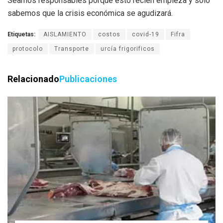
Seamos responsables porque esto recién empieza y solo
sabemos que la crisis económica se agudizará.
Etiquetas:
AISLAMIENTO
costos
covid-19
Fifra
protocolo
Transporte
urcía frigorificos
Relacionado
Publicaciones