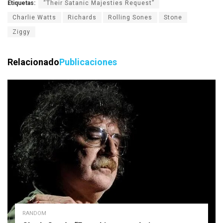
Etiquetas:
“Their Satanic Majesties Request”
Charlie Watts
Richards
Rolling Sones
Stone
Ziggy
Relacionado
Publicaciones
RANDOM