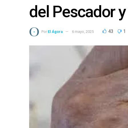
del Pescador y
43
1
Por
El Ágora
6 mayo, 2025