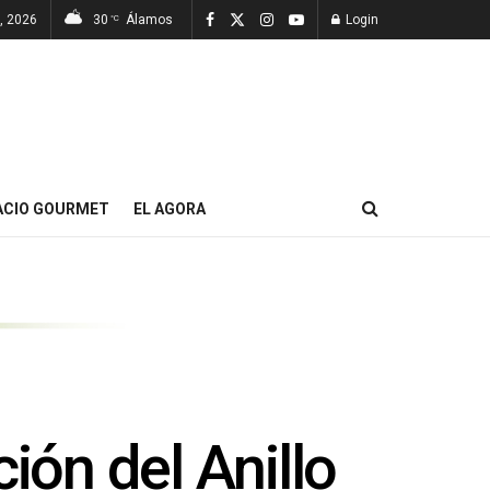
, 2026
30
Álamos
Login
°C
ACIO GOURMET
EL AGORA
ión del Anillo