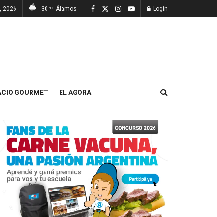
, 2026
30
Álamos
Login
°C
ACIO GOURMET
EL AGORA