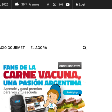
, 2026
30
Álamos
Login
°C
ACIO GOURMET
EL AGORA