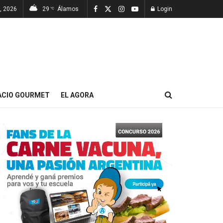
, 2026
29
Álamos
Login
°C
ACIO GOURMET
EL AGORA