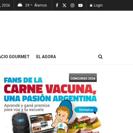
, 2026
29
Álamos
Login
°C
ACIO GOURMET
EL AGORA