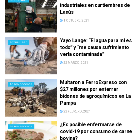
CONURBANO
industriales en curtiembres de
Lanús
1 OCTUBRE, 2021
Yayo Lange: “El agua para mi es
ACTUALIDAD
todo” y “me causa sufrimiento
verla contaminada”
22 MARZO, 2021
Multaron a FerroExpreso con
AGRONEGOCIOS
$27 millones por enterrar
bidones de agroquímicos en La
Pampa
22 FEBRERO, 2021
¿Es posible enfermarse de
AGRONEGOCIOS
covid-19 por consumo de carne
bovina?