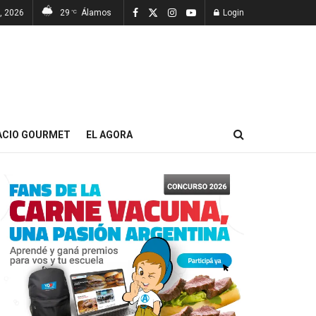
7, 2026
29
Álamos
Login
°C
ACIO GOURMET
EL AGORA