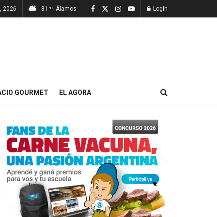
7, 2026
31
Álamos
Login
°C
ACIO GOURMET
EL AGORA