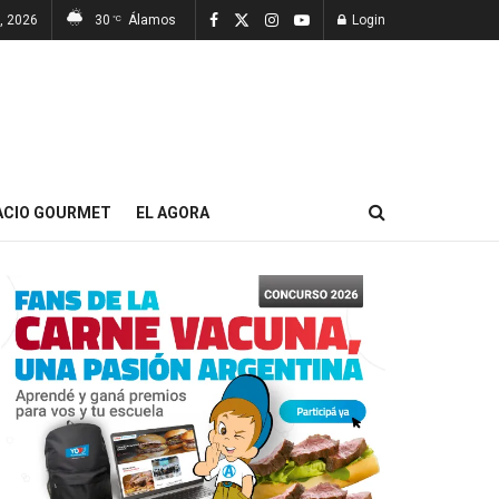
, 2026
30
Álamos
Login
°C
ACIO GOURMET
EL AGORA