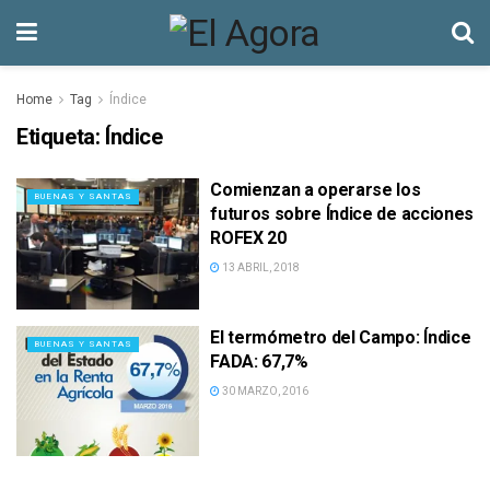
Home
Tag
Índice
Etiqueta:
Índice
Comienzan a operarse los
BUENAS Y SANTAS
futuros sobre Índice de acciones
ROFEX 20
13 ABRIL, 2018
El termómetro del Campo: Índice
BUENAS Y SANTAS
FADA: 67,7%
30 MARZO, 2016