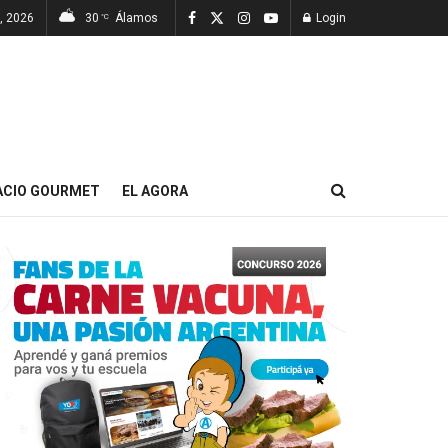
, 2026
30
Álamos
Login
°C
ACIO GOURMET
EL AGORA