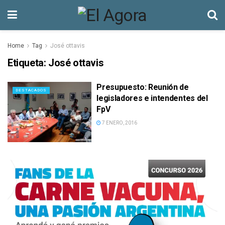
Home
Tag
José ottavis
Etiqueta:
José ottavis
Presupuesto: Reunión de
DESTACADOS
legisladores e intendentes del
FpV
7 ENERO, 2016