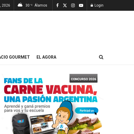
, 2026
30
Álamos
Login
°C
ACIO GOURMET
EL AGORA