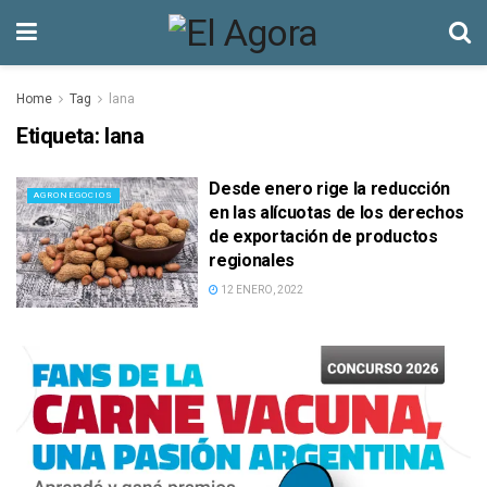
Home
Tag
lana
Etiqueta:
lana
Desde enero rige la reducción
AGRONEGOCIOS
en las alícuotas de los derechos
de exportación de productos
regionales
12 ENERO, 2022