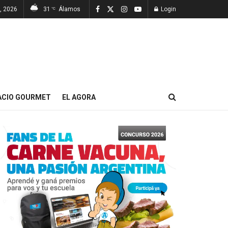
7, 2026
31
Álamos
Login
°C
ACIO GOURMET
EL AGORA