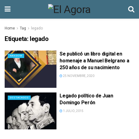
Home
Tag
legado
Etiqueta:
legado
Se publicó un libro digital en
RANDOM
homenaje a Manuel Belgrano a
250 años de su nacimiento
25 NOVIEMBRE, 2020
Legado político de Juan
DESTACADOS
Domingo Perón
1 JULIO, 2015