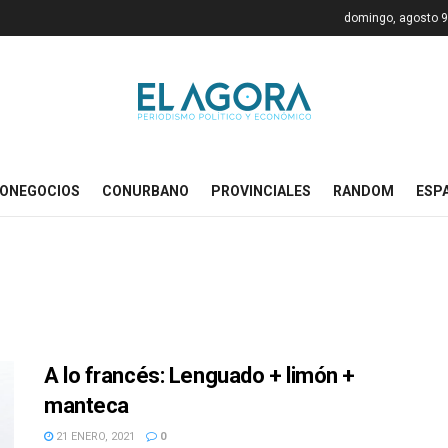
domingo, agosto 9
ONEGOCIOS
CONURBANO
PROVINCIALES
RANDOM
ESP
A lo francés: Lenguado + limón +
manteca
21 ENERO, 2021
0