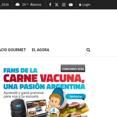
, 2026
29
Álamos
Login
°C
ACIO GOURMET
EL AGORA