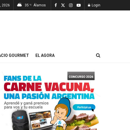
, 2026
35
Álamos
Login
°C
ACIO GOURMET
EL AGORA