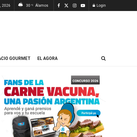
7, 2026
30
Álamos
Login
°C
ACIO GOURMET
EL AGORA