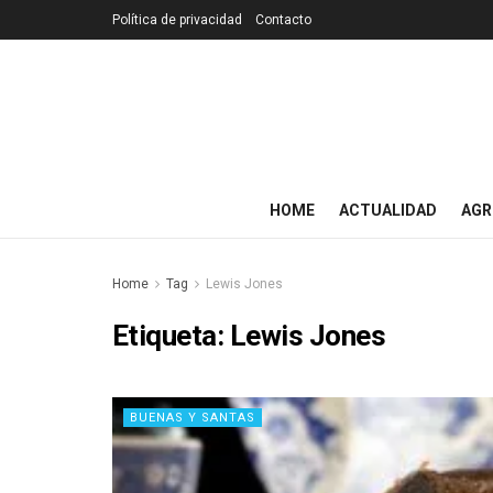
Política de privacidad
Contacto
HOME
ACTUALIDAD
AGR
Home
Tag
Lewis Jones
Etiqueta:
Lewis Jones
BUENAS Y SANTAS