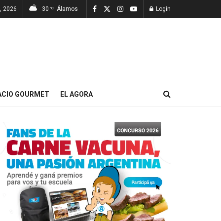
, 2026
30
Álamos
Login
°C
ACIO GOURMET
EL AGORA