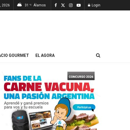
, 2026
31
Álamos
Login
°C
ACIO GOURMET
EL AGORA