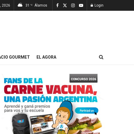
7, 2026
31
Álamos
Login
°C
ACIO GOURMET
EL AGORA