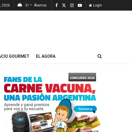
, 2026
31
Álamos
Login
°C
ACIO GOURMET
EL AGORA