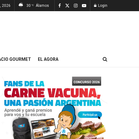
, 2026
30
Álamos
Login
°C
ACIO GOURMET
EL AGORA