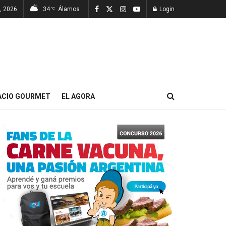
, 2026
34
Álamos
Login
°C
ACIO GOURMET
EL AGORA