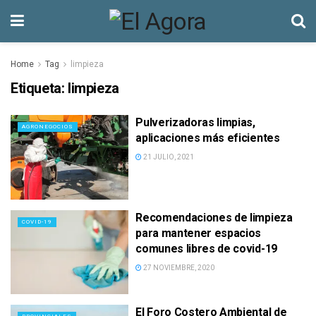
Home
Tag
limpieza
Etiqueta:
limpieza
Pulverizadoras limpias,
AGRONEGOCIOS
aplicaciones más eficientes
21 JULIO, 2021
Recomendaciones de limpieza
COVID-19
para mantener espacios
comunes libres de covid-19
27 NOVIEMBRE, 2020
El Foro Costero Ambiental de