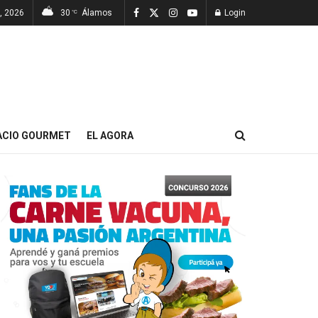
, 2026
30
Álamos
Login
°C
ACIO GOURMET
EL AGORA