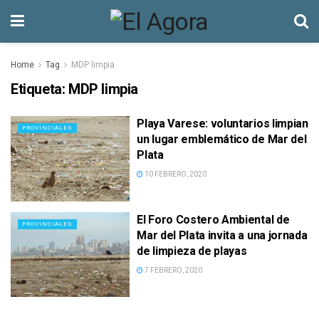
Home
Tag
MDP limpia
Etiqueta:
MDP limpia
Playa Varese: voluntarios limpian
PROVINCIALES
un lugar emblemático de Mar del
Plata
10 FEBRERO, 2020
El Foro Costero Ambiental de
PROVINCIALES
Mar del Plata invita a una jornada
de limpieza de playas
7 FEBRERO, 2020