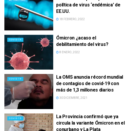
ACTUALIDAD
política de virus ‘endémica’ de
EE.UU.
18 FEBRERO, 2022
Ómicron ¿acaso el
COVID-19
debilitamiento del virus?
8 ENERO, 2022
La OMS anuncia récord mundial
COVID-19
de contagios de covid-19 con
más de 1,3 millones diarios
30 DICIEMBRE, 2021
La Provincia confirmó que ya
COVID-19
circula la variante Ómicron en el
conurbano y La Plata