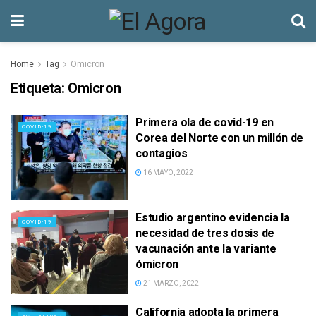
Home
Tag
Omicron
Etiqueta:
Omicron
Primera ola de covid-19 en
COVID-19
Corea del Norte con un millón de
contagios
16 MAYO, 2022
Estudio argentino evidencia la
COVID-19
necesidad de tres dosis de
vacunación ante la variante
ómicron
21 MARZO, 2022
California adopta la primera